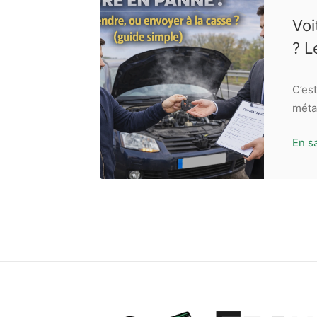
Voi
? L
C’est
méta
En s