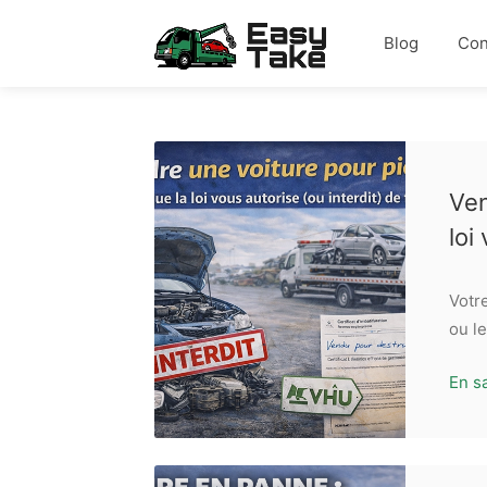
Blog
Con
Ven
loi
Votre
ou l
En s