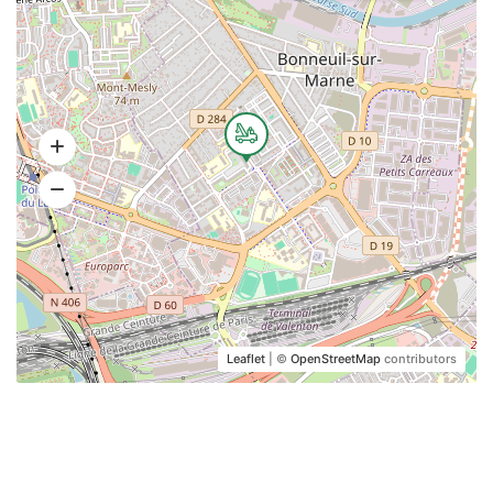
Leaflet
| ©
OpenStreetMap
contributors