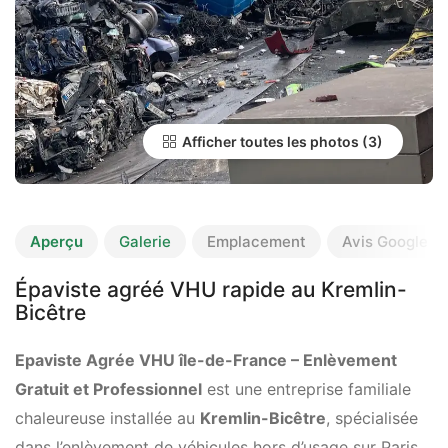
Afficher toutes les photos
Aperçu
Galerie
Emplacement
Avis Google
Épaviste agréé VHU rapide au Kremlin-
Bicêtre
Epaviste Agrée VHU île-de-France – Enlèvement
Gratuit et Professionnel
est une entreprise familiale
chaleureuse installée au
Kremlin-Bicêtre
, spécialisée
dans l’enlèvement de véhicules hors d’usage sur Paris