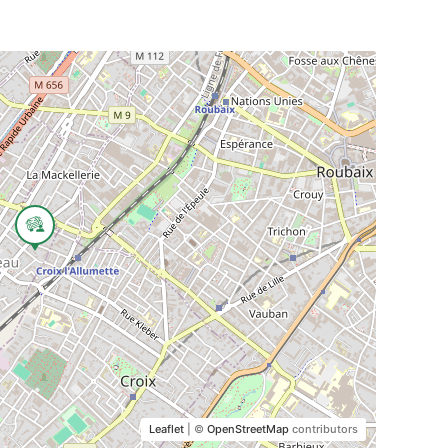
Leaflet
| ©
OpenStreetMap
contributors