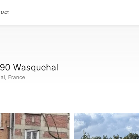
tact
290 Wasquehal
l, France