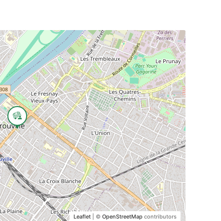
Leaflet
| ©
OpenStreetMap
contributors