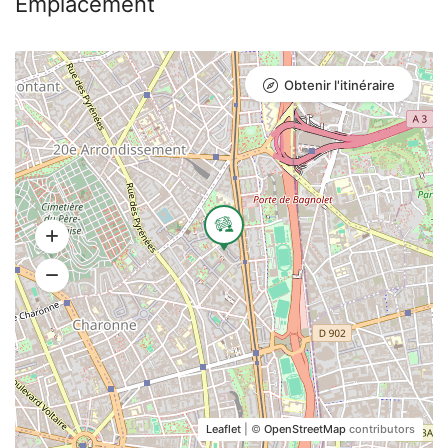
Emplacement
Obtenir l'itinéraire
Leaflet
| ©
OpenStreetMap
contributors