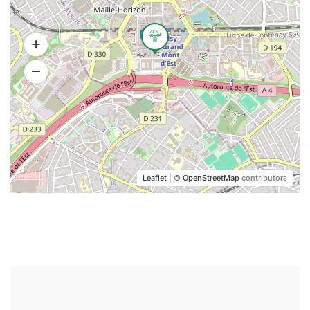
Leaflet
| ©
OpenStreetMap
contributors