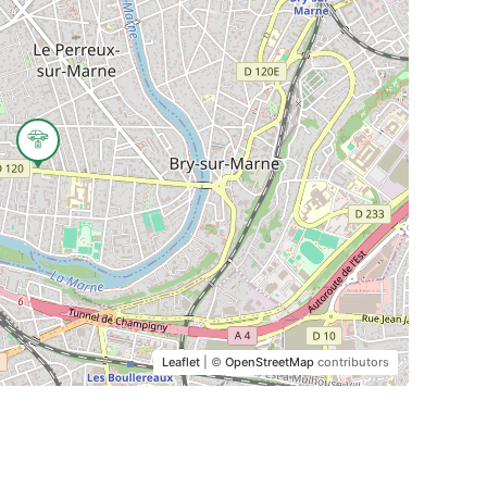
Leaflet
| ©
OpenStreetMap
contributors