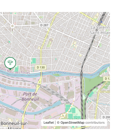
Leaflet
| ©
OpenStreetMap
contributors