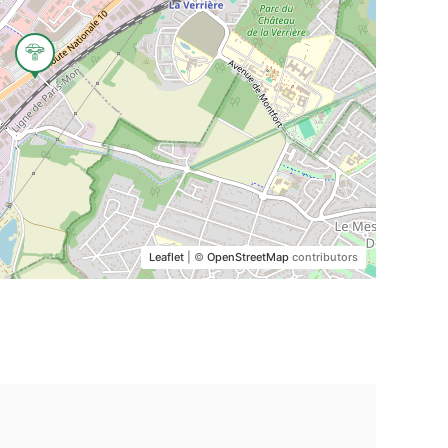
Leaflet
| ©
OpenStreetMap
contributors